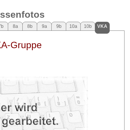
assenfotos
7b
8a
8b
9a
9b
10a
10b
VKA
A-Gruppe